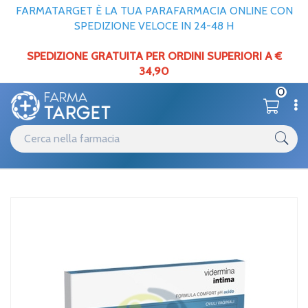
FARMATARGET È LA TUA PARAFARMACIA ONLINE CON
SPEDIZIONE VELOCE IN 24-48 H
SPEDIZIONE GRATUITA PER ORDINI SUPERIORI A €
34,90
0
Catalogo
Materiale per Farmacie
Home
/
Vidermina Linea Dispositivi Medici Vaginali Idratanti Lubrificanti 10
Ovuli
Catalogo
Apparato uro-genitale
Home
/
Vidermina Linea Dispositivi Medici Vaginali Idratanti Lubrificanti 10
Ovuli