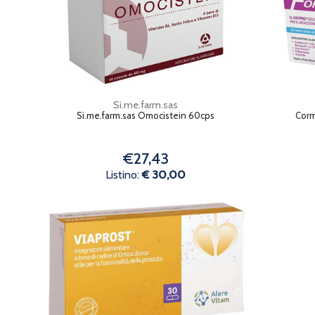
Si.me.farm.sas
Si.me.farm.sas Omocistein 60cps
Corm
€27,43
Listino:
€ 30,00