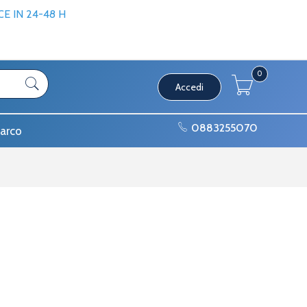
 IN 24-48 H
0
Accedi
0883255070
arco