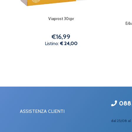
Viaprost 30cpr
Erb
€16,99
Listino:
€ 24,00
088
ASSISTENZA CLIENTI
dal 25/08 al 