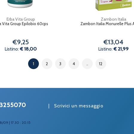
Erba Vita Group
Zambon Italia
a Vita Group Epilobio 60cps
Zambon Italia Monurelle Plus A
€9,25
€13,04
Listino:
€ 18,00
Listino:
€ 21,99
1
2
3
4
..
12
3255070
|
Scrivici un messaggio
8/09 | 17.30 : 20.15