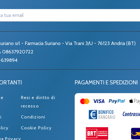
uriano srl - Farmacia Suriano - Via Trani 3/U - 76123 Andria (BT)
VA 08637920722
-639894
PORTANTI
PAGAMENTI E SPEDIZIONI
ne
Resi e diritto di
recesso
i
Condizioni
licy
Cookie Policy
va Privacy