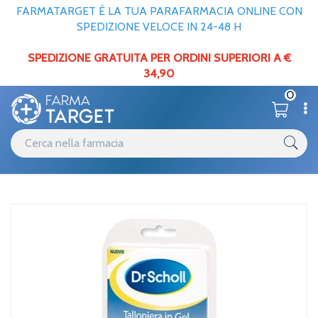
FARMATARGET È LA TUA PARAFARMACIA ONLINE CON
SPEDIZIONE VELOCE IN 24-48 H
SPEDIZIONE GRATUITA PER ORDINI SUPERIORI A €
34,90
0
Catalogo
Corpo
Home
/
/
Piedi
Scholl Linea Calli e Durezze Trattamento Dolore 1 Paio di
Talloniere Gel Piccola
Catalogo
Ortopedici
Home
/
Scholl Linea Calli e Durezze Trattamento Dolore 1 Paio di
Talloniere Gel Piccola