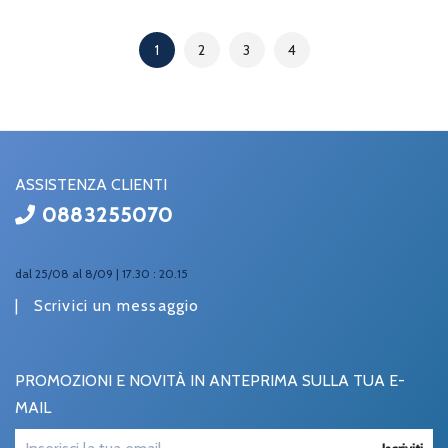
1
2
3
4
ASSISTENZA CLIENTI
0883255070
dal 25/08 al 8/09 | 17.30 : 20.15
|
Scrivici un messaggio
PROMOZIONI E NOVITÀ IN ANTEPRIMA SULLA TUA E-
MAIL