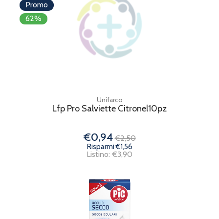
Promo
62%
Unifarco
Lfp Pro Salviette Citronel10pz
€0,94
€2,50
Risparmi €1,56
Listino: €3,90