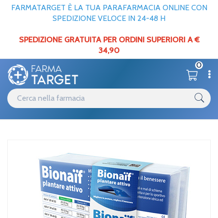
FARMATARGET È LA TUA PARAFARMACIA ONLINE CON
SPEDIZIONE VELOCE IN 24-48 H
SPEDIZIONE GRATUITA PER ORDINI SUPERIORI A €
34,90
0
Catalogo
Home
/
My Benefit Bionaif Kit Equilibrio Vg42-48