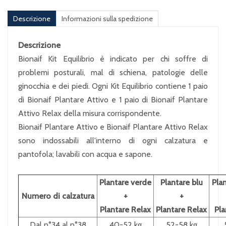
Descrizione
Informazioni sulla spedizione
Descrizione
Bionaif Kit Equilibrio è indicato per chi soffre di
problemi posturali, mal di schiena, patologie delle
ginocchia e dei piedi. Ogni Kit Equilibrio contiene 1 paio
di Bionaif Plantare Attivo e 1 paio di Bionaif Plantare
Attivo Relax della misura corrispondente.
Bionaif Plantare Attivo e Bionaif Plantare Attivo Relax
sono indossabili all'interno di ogni calzatura e
pantofola; lavabili con acqua e sapone.
Plantare verde
Plantare blu
Pla
Numero di calzatura
+
+
Plantare Relax
Plantare Relax
Pla
Dal n°34 al n°38
40-52 kg
52-58 kg