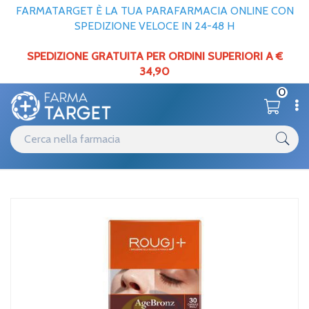
FARMATARGET È LA TUA PARAFARMACIA ONLINE CON
SPEDIZIONE VELOCE IN 24-48 H
SPEDIZIONE GRATUITA PER ORDINI SUPERIORI A €
34,90
0
Home
Catalogo
Anti invecchiamento
/
/
Sistemici anti invecchiamento
Rougj Group Rougj Solare Coenzima Q10 Cps