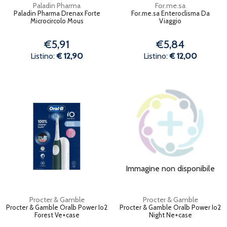
Paladin Pharma
For.me.sa
Paladin Pharma Drenax Forte
For.me.sa Enteroclisma Da
Microcircolo Mous
Viaggio
€5,91
€5,84
Listino:
€ 12,90
Listino:
€ 12,00
Immagine non disponibile
Procter & Gamble
Procter & Gamble
Procter & Gamble Oralb Power Io2
Procter & Gamble Oralb Power Io2
Forest Ve+case
Night Ne+case