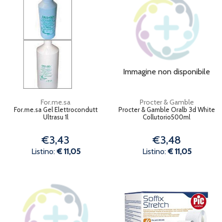
Immagine non disponibile
For.me.sa
Procter & Gamble
For.me.sa Gel Elettrocondutt
Procter & Gamble Oralb 3d White
Ultrasu 1l
Collutorio500ml
€3,43
€3,48
Listino:
€ 11,05
Listino:
€ 11,05