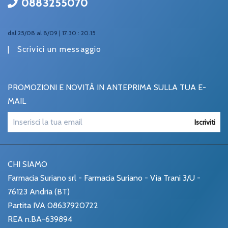
0883255070
dal 25/08 al 8/09 | 17.30 : 20.15
|
Scrivici un messaggio
PROMOZIONI E NOVITÀ IN ANTEPRIMA SULLA TUA E-
MAIL
Iscriviti
CHI SIAMO
Farmacia Suriano srl - Farmacia Suriano - Via Trani 3/U -
76123 Andria (BT)
Partita IVA 08637920722
REA n.BA-639894