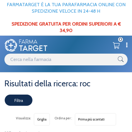
FARMATARGET È LA TUA PARAFARMACIA ONLINE CON
SPEDIZIONE VELOCE IN 24-48 H
SPEDIZIONE GRATUITA PER ORDINI SUPERIORI A €
34,90
0
Home
Risultati della ricerca prodotti
roc
Risultati della ricerca: roc
Filtra
risultati
Visualizza:
Ordina per :