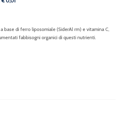
:
€ 0,01
 base di ferro liposomiale (SiderAl rm) e vitamina C,
umentati fabbisogni organici di questi nutrienti.