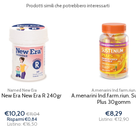
Prodotti simili che potrebbero interessarti
Named New Era
A.menarini Ind.farm.riun
New Era New Era R 240gr
A.menarini Ind.farm.riun. 
Plus 30gomm
€10,20
€8,29
€11,04
Listino: €12,90
Risparmi €0,84
Listino: €16,50