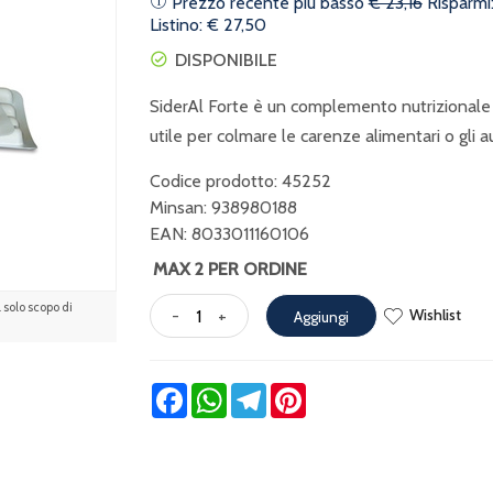
Prezzo recente più basso
€ 23,16
Risparmi
Listino: € 27,50
DISPONIBILE
SiderAl Forte è un complemento nutrizionale a
utile per colmare le carenze alimentari o gli a
Codice prodotto: 45252
Minsan:
938980188
EAN: 8033011160106
MAX 2 PER ORDINE
solo scopo di
Wishlist
-
+
Aggiungi
Facebook
WhatsApp
Telegram
Pinterest