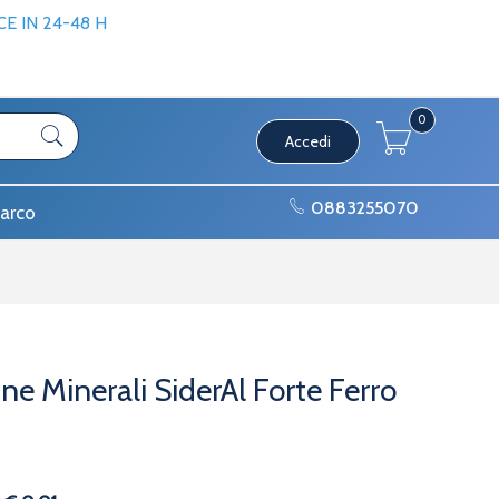
 IN 24-48 H
0
Accedi
0883255070
arco
e Minerali SiderAl Forte Ferro