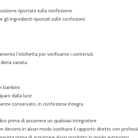
sizione riportata sulla confezione.
gli ingredienti riportati sulle confezioni.
mente l'etichetta per verificarne i contenuti.
dieta variata.
i bambini.
iparo dalla luce.
amente conservato, in confezione integra.
dico prima di assumere un qualsiasi integratore.
devono in alcun modo sostituire il rapporto diretto con professio
macista prima di acquistare alcun prodotto in modo autonomo.