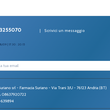
3255070
|
Scrivici un messaggio
8/09 | 17.30 : 20.15
uriano srl - Farmacia Suriano - Via Trani 3/U - 76123 Andria (BT)
VA 08637920722
-639894