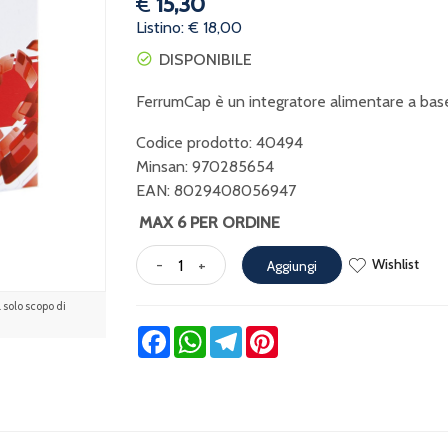
€
15,30
Listino: € 18,00
DISPONIBILE
FerrumCap è un integratore alimentare a base
Codice prodotto: 40494
Minsan:
970285654
EAN: 8029408056947
MAX 6 PER ORDINE
Wishlist
-
+
Aggiungi
solo scopo di
Facebook
WhatsApp
Telegram
Pinterest