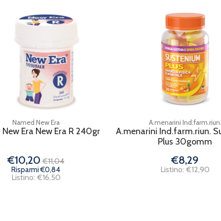
Named New Era
A.menarini Ind.farm.riun
New Era New Era R 240gr
A.menarini Ind.farm.riun. 
Plus 30gomm
€10,20
€8,29
€11,04
Listino: €12,90
Risparmi €0,84
Listino: €16,50