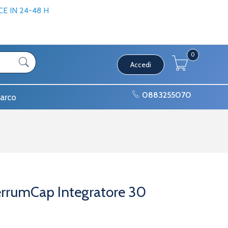
 IN 24-48 H
0
Accedi
0883255070
arco
errumCap Integratore 30