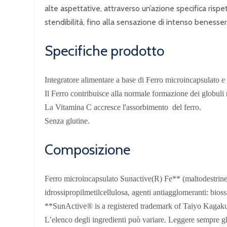
alte aspettative, attraverso un’azione specifica risp
stendibilità, fino alla sensazione di intenso benesser
Specifiche prodotto
Integratore alimentare a base di Ferro microincapsulato 
Il Ferro contribuisce alla normale formazione dei globuli 
La Vitamina C accresce l'assorbimento del ferro.
Senza glutine.
Composizione
Ferro microincapsulato Sunactive(R) Fe** (maltodestrine, p
idrossipropilmetilcellulosa, agenti antiagglomeranti: biossid
**SunActive® is a registered trademark of Taiyo Kagaku
L’elenco degli ingredienti può variare. Leggere sempre gli 