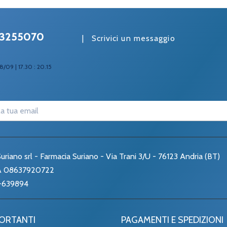
3255070
|
Scrivici un messaggio
8/09 | 17.30 : 20.15
uriano srl - Farmacia Suriano - Via Trani 3/U - 76123 Andria (BT)
VA 08637920722
-639894
PORTANTI
PAGAMENTI E SPEDIZIONI