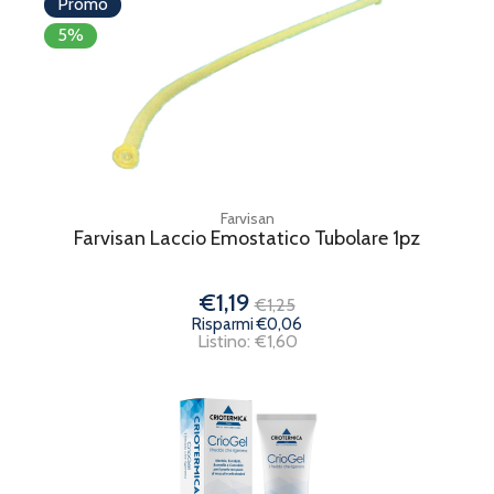
Promo
5%
Farvisan
Farvisan Laccio Emostatico Tubolare 1pz
€1,19
€1,25
Risparmi €0,06
Listino: €1,60