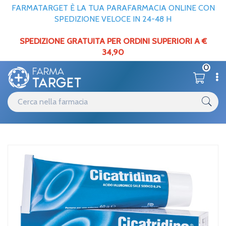
FARMATARGET È LA TUA PARAFARMACIA ONLINE CON
SPEDIZIONE VELOCE IN 24-48 H
SPEDIZIONE GRATUITA PER ORDINI SUPERIORI A €
34,90
0
Catalogo
Medicazione
Home
/
Cicatridina Pomata 60g