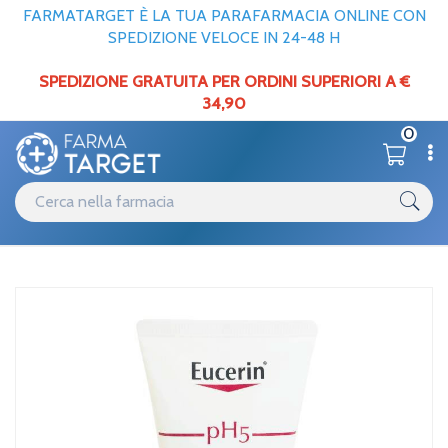
FARMATARGET È LA TUA PARAFARMACIA ONLINE CON
SPEDIZIONE VELOCE IN 24-48 H
SPEDIZIONE GRATUITA PER ORDINI SUPERIORI A €
34,90
0
Catalogo
Mani
Home
/
Eucerin Linea pH5 Crema Mani Idratante Delicata Pelle Sensibile 75
ml