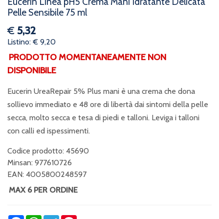
Eucerin Linea pH5 Crema Mani Idratante Delicata
Pelle Sensibile 75 ml
€
5,32
Listino: € 9,20
PRODOTTO MOMENTANEAMENTE NON
DISPONIBILE
Eucerin UreaRepair 5% Plus mani è una crema che dona
sollievo immediato e 48 ore di libertà dai sintomi della pelle
secca, molto secca e tesa di piedi e talloni. Leviga i talloni
con calli ed ispessimenti.
Codice prodotto: 45690
Minsan:
977610726
EAN: 4005800248597
MAX 6 PER ORDINE
Facebook
WhatsApp
Telegram
Pinterest