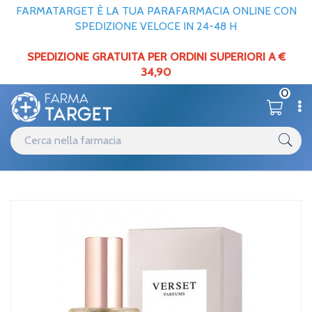
FARMATARGET È LA TUA PARAFARMACIA ONLINE CON
SPEDIZIONE VELOCE IN 24-48 H
SPEDIZIONE GRATUITA PER ORDINI SUPERIORI A €
34,90
0
Catalogo
Corpo
Home
/
/
Profumi / deodoranti
Javyk Italia Verset Rouge Edp 15ml