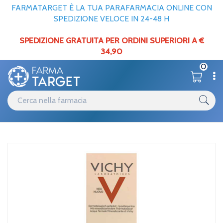
FARMATARGET È LA TUA PARAFARMACIA ONLINE CON
SPEDIZIONE VELOCE IN 24-48 H
SPEDIZIONE GRATUITA PER ORDINI SUPERIORI A €
34,90
0
Catalogo
Viso
Home
/
/
Trucco
Vichy Make-up Linea Mineralblend Fondotinta Idratante Fluido 30
ml 11 Granite
Catalogo
Viso
Home
/
/
Trucco
Vichy Make-up Linea Mineralblend Fondotinta Idratante Fluido 30
ml 11 Granite