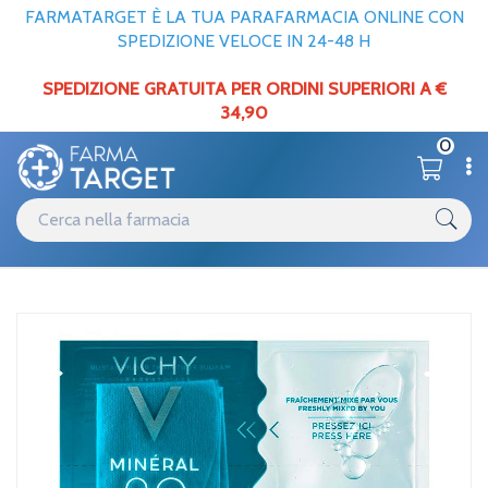
FARMATARGET È LA TUA PARAFARMACIA ONLINE CON
SPEDIZIONE VELOCE IN 24-48 H
SPEDIZIONE GRATUITA PER ORDINI SUPERIORI A €
34,90
0
Catalogo
Viso
Home
/
Vichy Linea Mineral 89 Tissue Maschera Rigenerante Protettiva
Idratante 29 g