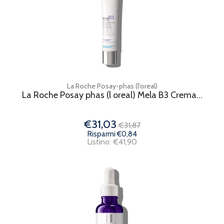
La Roche Posay-phas (l'oreal)
La Roche Posay phas (l oreal) Mela B3 Crema...
€31,03
€31,87
Risparmi €0,84
Listino: €41,90