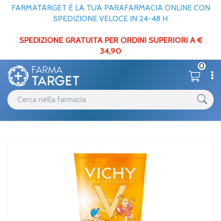
FARMATARGET È LA TUA PARAFARMACIA ONLINE CON
SPEDIZIONE VELOCE IN 24-48 H
SPEDIZIONE GRATUITA PER ORDINI SUPERIORI A €
34,90
0
Catalogo
Solari
Home
/
/
Bambini
Vichy Linea Ideal Soleil SPF50 Latte Solare Delicato Protezione
Bambini 300 ml