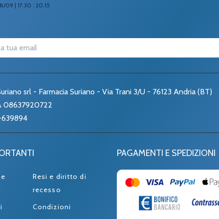
8/09 | 17.30 : 20.15
uriano srl - Farmacia Suriano - Via Trani 3/U - 76123 Andria (BT)
VA 08637920722
-639894
PORTANTI
PAGAMENTI E SPEDIZIONI
ne
Resi e diritto di
recesso
i
Condizioni