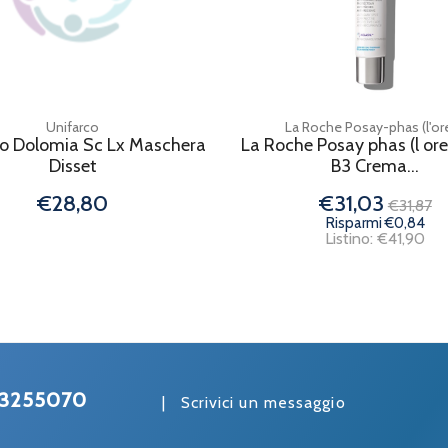
Unifarco
La Roche Posay-phas (l'ore
o Dolomia Sc Lx Maschera
La Roche Posay phas (l ore
Disset
B3 Crema...
€28,80
€31,03
€31,87
Risparmi €0,84
Listino: €41,90
3255070
|
Scrivici un messaggio