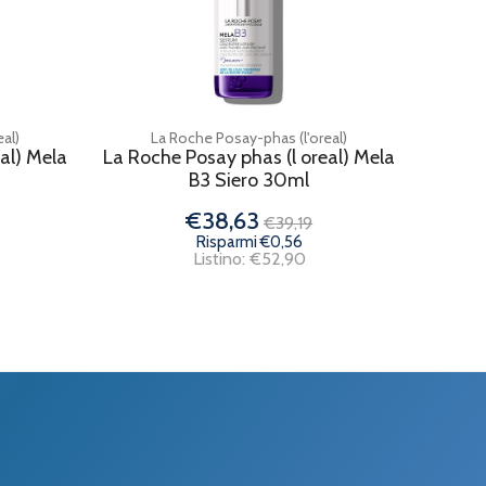
al)
La Roche Posay-phas (l'oreal)
al) Mela
La Roche Posay phas (l oreal) Mela
B3 Siero 30ml
€38,63
€39,19
Risparmi €0,56
Listino: €52,90