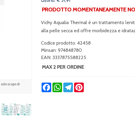
Listino: € 31,91
PRODOTTO MOMENTANEAMENTE NON 
Vichy Aqualia Thermal è un trattamento lenit
alla pelle secca ed offre morbidezza e idrataz
Codice prodotto: 42458
Minsan:
974848780
EAN: 3337875588225
MAX 2 PER ORDINE
solo scopo di
Facebook
WhatsApp
Telegram
Pinterest