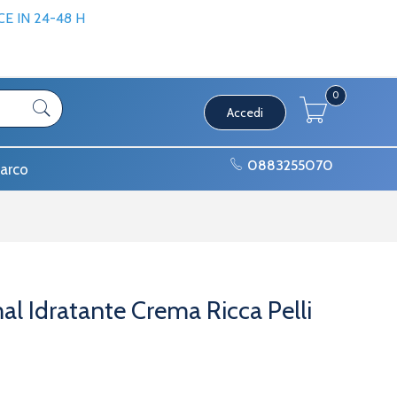
 IN 24-48 H
0
Accedi
0883255070
arco
al Idratante Crema Ricca Pelli