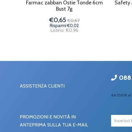
Farmac zabban Ostie Tonde 6cm
Safety 
Bust 7g
€0,65
€0,67
Risparmi €0,02
Listino: €0,96
088
ASSISTENZA CLIENTI
dal 25/08 al 
PROMOZIONI E NOVITÀ IN
ANTEPRIMA SULLA TUA E-MAIL