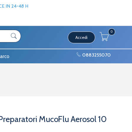
 IN 24-48 H
0
Accedi
0883255070
arco
 Preparatori MucoFlu Aerosol 10