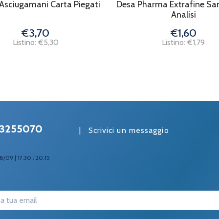
Asciugamani Carta Piegati
Desa Pharma Extrafine San
Analisi
€3,70
€1,60
Listino: €5,30
Listino: €1,79
3255070
|
Scrivici un messaggio
8/09 | 17.30 : 20.15