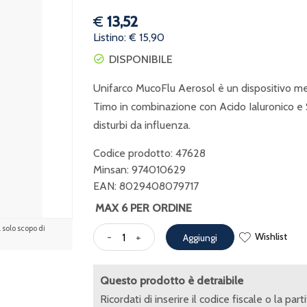
€
13,52
Listino: € 15,90
DISPONIBILE
Unifarco MucoFlu Aerosol è un dispositivo medi
Timo in combinazione con Acido Ialuronico e 
disturbi da influenza.
Codice prodotto: 47628
Minsan:
974010629
EAN: 8029408079717
MAX 6 PER ORDINE
solo scopo di
Wishlist
-
+
Aggiungi
Questo prodotto è detraibile
Ricordati di inserire il codice fiscale o la part