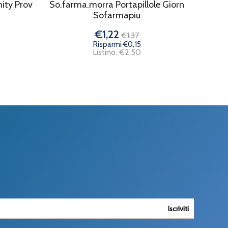
ity Prov
So.farma.morra Portapillole Giorn
Sofarmapiu
€1,22
€1,37
Risparmi €0,15
Listino: €2,50
Iscriviti