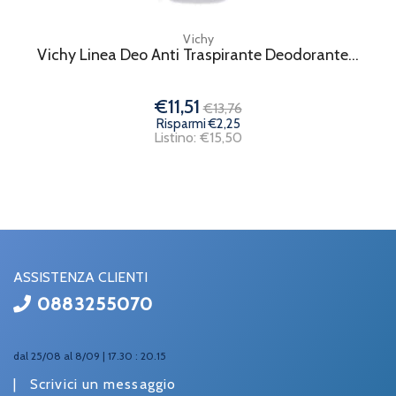
Vichy
Vichy Linea Deo Anti Traspirante Deodorante...
€11,51
€13,76
Risparmi €2,25
Listino: €15,50
ASSISTENZA CLIENTI
0883255070
dal 25/08 al 8/09 | 17.30 : 20.15
|
Scrivici un messaggio