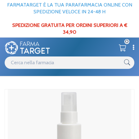
FARMATARGET È LA TUA PARAFARMACIA ONLINE CON
SPEDIZIONE VELOCE IN 24-48 H
SPEDIZIONE GRATUITA PER ORDINI SUPERIORI A €
34,90
0
Catalogo
Uomo
Home
/
/
Profumi / deodoranti
Unifarco Linea Farmacisti Preparatori Deo Spray Delicato 100 ml