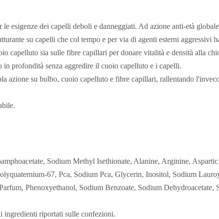
e esigenze dei capelli deboli e danneggiati. Ad azione anti-età globale
utturante su capelli che col tempo e per via di agenti esterni aggressivi 
apelluto sia sulle fibre capillari per donare vitalità e densità alla ch
 in profondità senza aggredire il cuoio capelluto e i capelli.
a azione su bulbo, cuoio capelluto e fibre capillari, rallentando l'invec
abile.
phoacetate, Sodium Methyl Isethionate, Alanine, Arginine, Aspartic Ac
Polyquaternium-67, Pca, Sodium Pca, Glycerin, Inositol, Sodium Lauroy
, Parfum, Phenoxyethanol, Sodium Benzoate, Sodium Dehydroacetate, 
ingredienti riportati sulle confezioni.