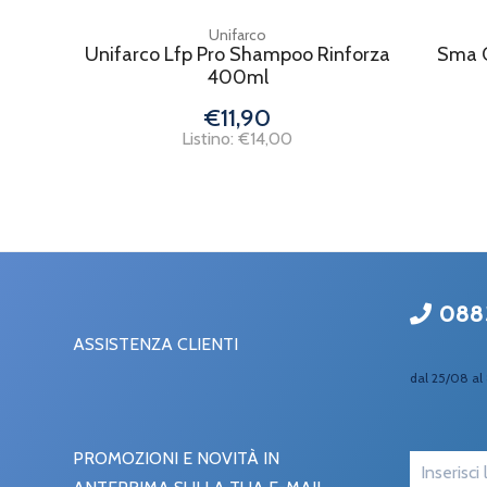
Unifarco
Unifarco Lfp Pro Shampoo Rinforza
Sma O
400ml
€11,90
Listino: €14,00
088
ASSISTENZA CLIENTI
dal 25/08 al 
PROMOZIONI E NOVITÀ IN