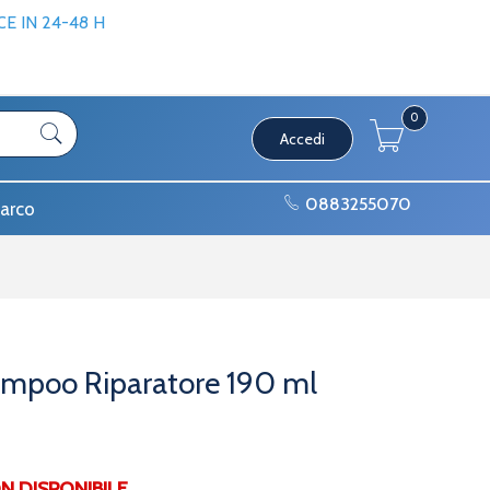
 IN 24-48 H
0
Accedi
0883255070
arco
hampoo Riparatore 190 ml
DISPONIBILE