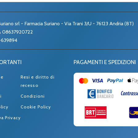
uriano srl - Farmacia Suriano - Via Trani 3/U - 76123 Andria (BT)
VA 08637920722
-639894
PORTANTI
PAGAMENTI E SPEDIZIONI
ne
Resi e diritto di
recesso
i
Condizioni
licy
Cookie Policy
va Privacy