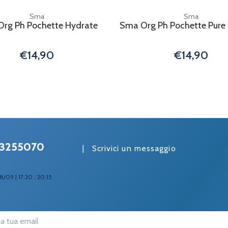
Sma
Sma
rg Ph Pochette Hydrate
Sma Org Ph Pochette Pure 
€14,90
€14,90
3255070
|
Scrivici un messaggio
8/09 | 17.30 : 20.15