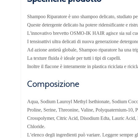
Shampoo Riparatore è uno shampoo delicato, studiato per l
Queste detergente delicato ha potere ridensificante e ristr
L'innovativo brevetto OSMO-IK HAIR agisce sia sul cuoio c
I tensioattivi ultra delicati di nuova generazione detergono
Ad azione antietà globale, Shampoo riparatore ha una tripl
La texture fluida è ideale per tutti i tipi di capelli.
Inoltre il flacone è interamente in plastica riciclata e ricicl
Composizione
Aqua, Sodium Lauroyl Methyl Isethionate, Sodium Cocoam
Proline, Serine, Threonine, Valine, Polyquaternium-10, 
Crosspolymer, Citric Acid, Disodium Edta, Lauric Acid
Chloride.
L’elenco degli ingredienti può variare. Leggere sempre gli 