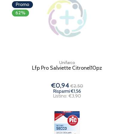
Promo
62%
Unifarco
Lfp Pro Salviette Citronel10pz
€0,94
€2,50
Risparmi €1,56
Listino: €3,90