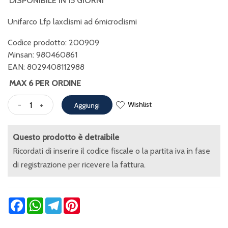
DISPONIBILE IN 15 GIORNI
Unifarco Lfp laxclismi ad 6microclismi
Codice prodotto: 200909
Minsan:
980460861
EAN: 8029408112988
MAX 6 PER ORDINE
Wishlist
-
+
Aggiungi
Questo prodotto è detraibile
Ricordati di inserire il codice fiscale o la partita iva in fase
di registrazione per ricevere la fattura.
Facebook
WhatsApp
Telegram
Pinterest