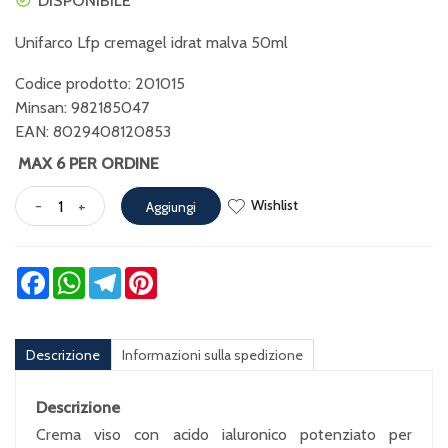
DISPONIBILE
Unifarco Lfp cremagel idrat malva 50ml
Codice prodotto: 201015
Minsan:
982185047
EAN: 8029408120853
MAX 6 PER ORDINE
Wishlist
-
+
Aggiungi
Facebook
WhatsApp
Telegram
Pinterest
Descrizione
Informazioni sulla spedizione
Descrizione
Crema viso con acido ialuronico potenziato per