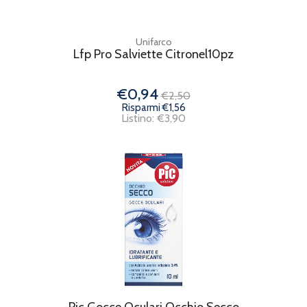
Unifarco
Lfp Pro Salviette Citronel10pz
€0,94
€2,50
Risparmi €1,56
Listino: €3,90
Pic Gocce Oculari Occhio Secco