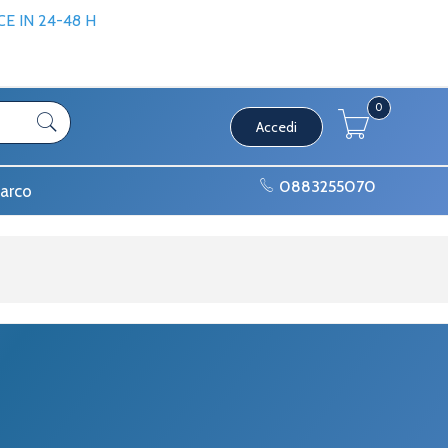
 IN 24-48 H
0
Accedi
0883255070
arco