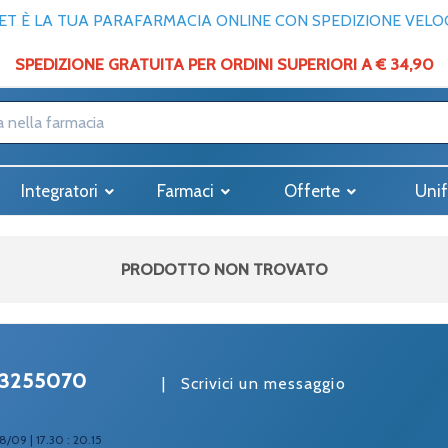
T È LA TUA PARAFARMACIA ONLINE CON SPEDIZIONE VELOCE
SPEDIZIONE GRATUITA PER ORDINI SUPERIORI A € 34,90
Integratori
Farmaci
Offerte
Unif
PRODOTTO NON TROVATO
3255070
|
Scrivici un messaggio
8/09 | 17.30 : 20.15