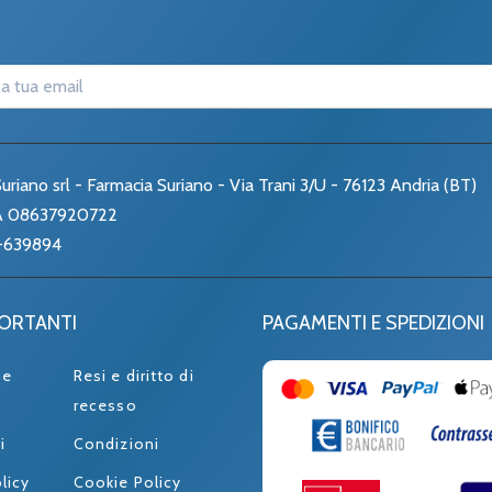
uriano srl - Farmacia Suriano - Via Trani 3/U - 76123 Andria (BT)
VA 08637920722
-639894
PORTANTI
PAGAMENTI E SPEDIZIONI
ne
Resi e diritto di
recesso
i
Condizioni
licy
Cookie Policy