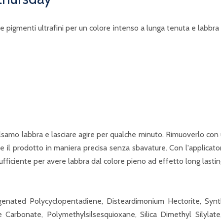
pigmenti ultrafini per un colore intenso a lunga tenuta e labbra 
lsamo labbra e lasciare agire per qualche minuto. Rimuoverlo con 
re il prodotto in maniera precisa senza sbavature. Con l'applicatore
ufficiente per avere labbra dal colore pieno ad effetto long lastin
enated Polycyclopentadiene, Disteardimonium Hectorite, Synth
ne Carbonate, Polymethylsilsesquioxane, Silica Dimethyl Silylate