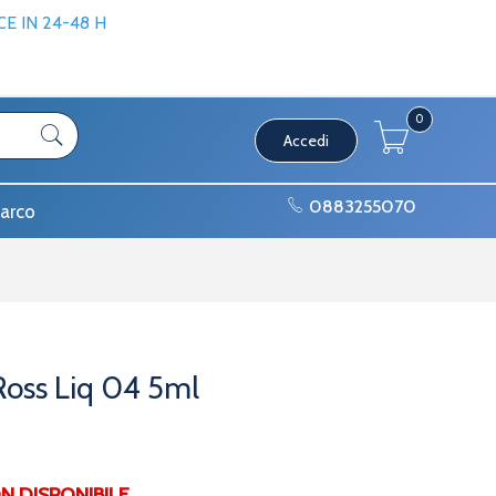
 IN 24-48 H
0
Accedi
0883255070
arco
Ross Liq 04 5ml
DISPONIBILE