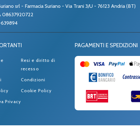
uriano srl - Farmacia Suriano - Via Trani 3/U - 76123 Andria (BT)
VA 08637920722
-639894
PORTANTI
PAGAMENTI E SPEDIZIONI
ne
Resi e diritto di
recesso
i
Condizioni
licy
Cookie Policy
va Privacy