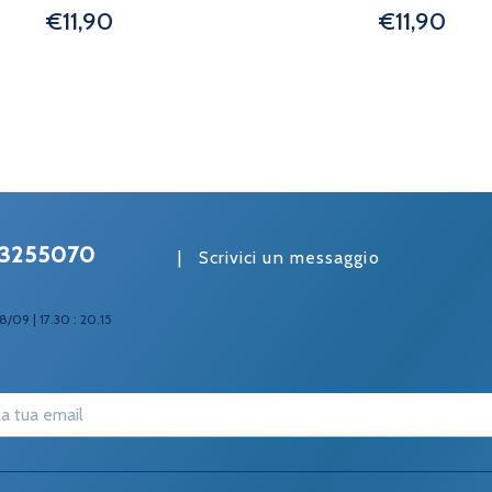
€11,90
€11,90
3255070
|
Scrivici un messaggio
8/09 | 17.30 : 20.15