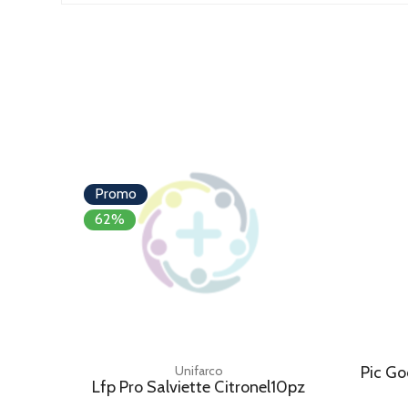
Promo
62%
Unifarco
Pic Go
Lfp Pro Salviette Citronel10pz