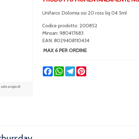
Unifarco Dolomia osi 20 ross liq 04 5ml
Codice prodotto: 200852
Minsan:
980417683
EAN: 8029408110434
MAX 6 PER ORDINE
Facebook
WhatsApp
Telegram
Pinterest
solo scopo di
 thursday