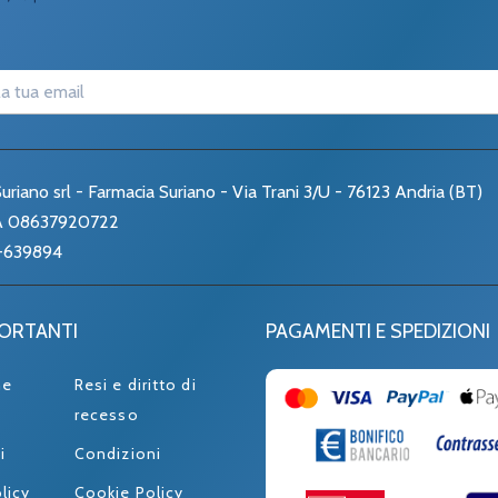
uriano srl - Farmacia Suriano - Via Trani 3/U - 76123 Andria (BT)
VA 08637920722
-639894
PORTANTI
PAGAMENTI E SPEDIZIONI
ne
Resi e diritto di
recesso
i
Condizioni
licy
Cookie Policy