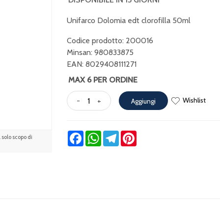
Unifarco Dolomia edt clorofilla 50ml
Codice prodotto: 200016
Minsan:
980833875
EAN: 8029408111271
MAX 6 PER ORDINE
Wishlist
-
+
Aggiungi
Facebook
WhatsApp
Telegram
Pinterest
solo scopo di