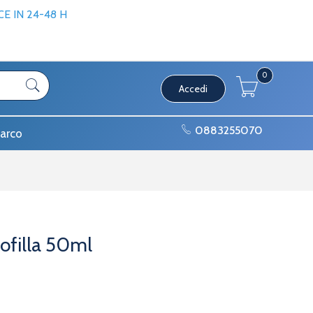
 IN 24-48 H
0
Accedi
0883255070
arco
ofilla 50ml