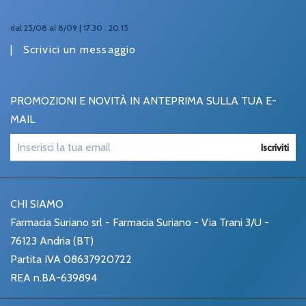
dal 25/08 al 8/09 | 17.30 : 20.15
|
Scrivici un messaggio
PROMOZIONI E NOVITÀ IN ANTEPRIMA SULLA TUA E-
MAIL
Iscriviti
CHI SIAMO
Farmacia Suriano srl - Farmacia Suriano - Via Trani 3/U -
76123 Andria (BT)
Partita IVA 08637920722
REA n.BA-639894