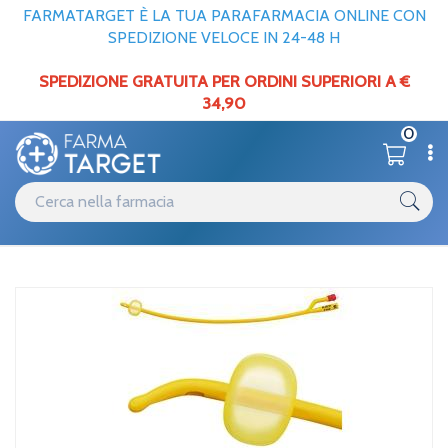
FARMATARGET È LA TUA PARAFARMACIA ONLINE CON
SPEDIZIONE VELOCE IN 24-48 H
SPEDIZIONE GRATUITA PER ORDINI SUPERIORI A €
34,90
0
Catalogo
Incontinenza
Home
/
/
Cateteri e altri accessori
Teleflex Medical Rusch Gold P Ad 2v Ch18 15 1pz