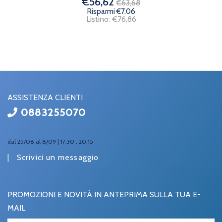
€56,62
€63,68
Risparmi €7,06
Listino: €76,86
ASSISTENZA CLIENTI
0883255070
dal 25/08 al 8/09 | 17.30 : 20.15
|
Scrivici un messaggio
PROMOZIONI E NOVITÀ IN ANTEPRIMA SULLA TUA E-
MAIL