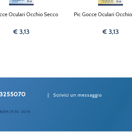
cce Oculari Occhio Secco
Pic Gocce Oculari Occhi
€ 3,13
€ 3,13
3255070
|
Scrivici un messaggio
8/09 | 17.30 : 20.15