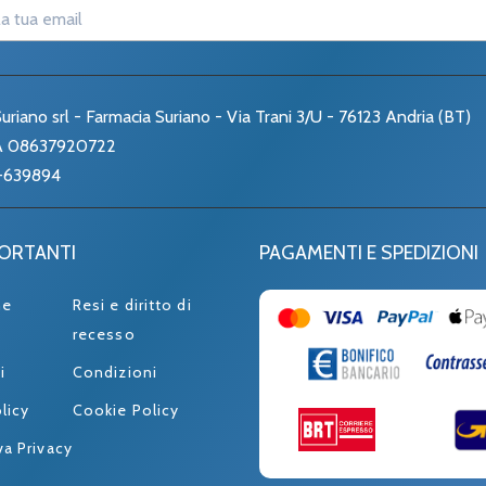
uriano srl - Farmacia Suriano - Via Trani 3/U - 76123 Andria (BT)
VA 08637920722
-639894
PORTANTI
PAGAMENTI E SPEDIZIONI
ne
Resi e diritto di
recesso
i
Condizioni
licy
Cookie Policy
va Privacy