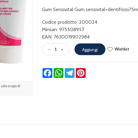
Gum Sensivital Gum sensivital+dentifricio75m
Codice prodotto: 200024
Minsan:
975508957
EAN: 7630019902984
Wishlist
-
+
Aggiungi
Facebook
WhatsApp
Telegram
Pinterest
solo scopo di