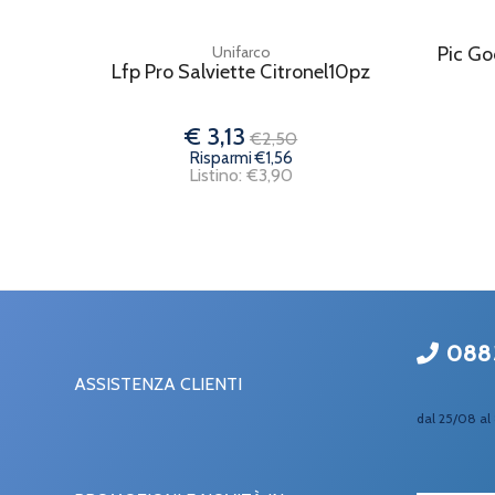
Unifarco
Pic Go
Lfp Pro Salviette Citronel10pz
€ 3,13
€2,50
Risparmi €1,56
Listino: €3,90
088
ASSISTENZA CLIENTI
dal 25/08 al 