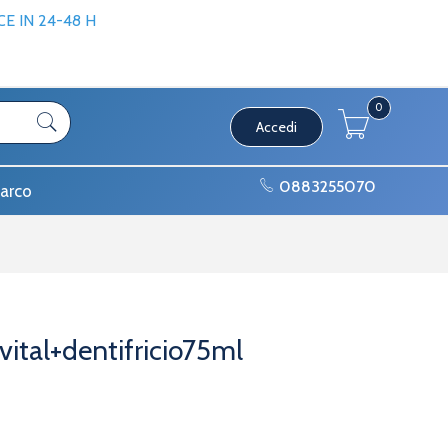
 IN 24-48 H
0
Accedi
0883255070
arco
ital+dentifricio75ml