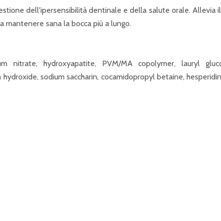
ione dell'ipersensibilità dentinale e della salute orale. Allevia i
ì a mantenere sana la bocca più a lungo.
ssium nitrate, hydroxyapatite, PVM/MA copolymer, lauryl gl
ydroxide, sodium saccharin, cocamidopropyl betaine, hesperidin, s