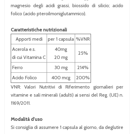
magnesio degli acidi grassi, biossido di silicio; acido
folico (acido pteroilmoniglutammico).
Caratteristiche nutrizionali
Apporti medi
per 1 capsula
%VNR
Acerola e.s.
40mg
25%
di cui Vitamina C
20 mg
Ferro
30 mg
214%
Acido Folico
400 mcg
200%
VNR: Valori Nutritivi di Riferimento giornalieri per
vitamine e sali minerali (adulti) ai sensi del Reg. (UE) n.
1169/2011.
Modalità d'uso
Si consiglia di assumere 1 capsula al giorno, da deglutire