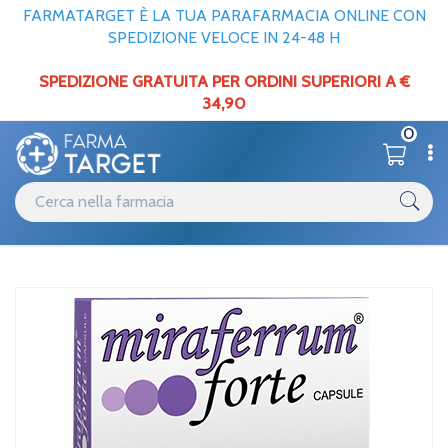
FARMATARGET È LA TUA PARAFARMACIA ONLINE CON
SPEDIZIONE VELOCE IN 24-48 H
SPEDIZIONE GRATUITA PER ORDINI SUPERIORI A €
34,90
0
Catalogo
Minerali / Vitamine / Aminoacidi
Home
/
/
Minerali
Miraferrum Forte 30cps