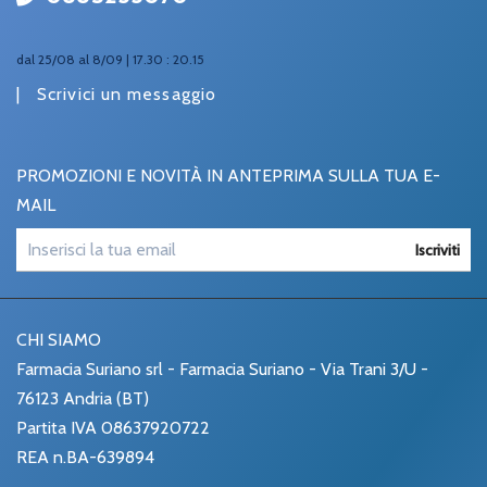
dal 25/08 al 8/09 | 17.30 : 20.15
|
Scrivici un messaggio
PROMOZIONI E NOVITÀ IN ANTEPRIMA SULLA TUA E-
MAIL
Iscriviti
CHI SIAMO
Farmacia Suriano srl - Farmacia Suriano - Via Trani 3/U -
76123 Andria (BT)
Partita IVA 08637920722
REA n.BA-639894