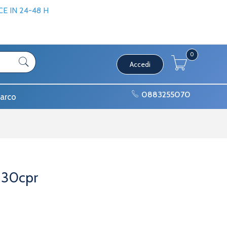
 IN 24-48 H
0
Accedi
0883255070
arco
 30cpr