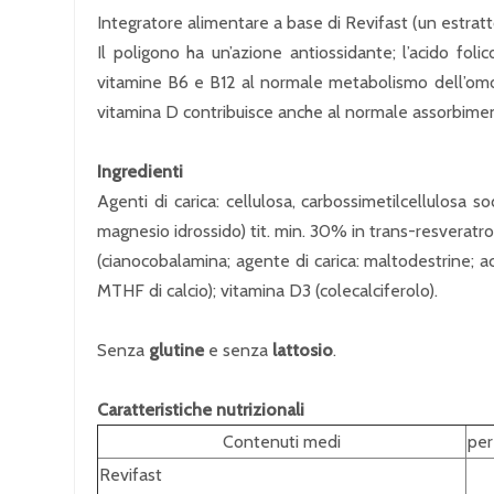
Integratore alimentare a base di Revifast (un estratto
Il poligono ha un’azione antiossidante; l’acido foli
vitamine B6 e B12 al normale metabolismo dell’omocis
vitamina D contribuisce anche al normale assorbimento
Ingredienti
Agenti di carica: cellulosa, carbossimetilcellulosa 
magnesio idrossido) tit. min. 30% in trans-resveratrolo
(cianocobalamina; agente di carica: maltodestrine; acid
MTHF di calcio); vitamina D3 (colecalciferolo).
Senza
glutine
e senza
lattosio
.
Caratteristiche nutrizionali
Contenuti medi
per
Revifast