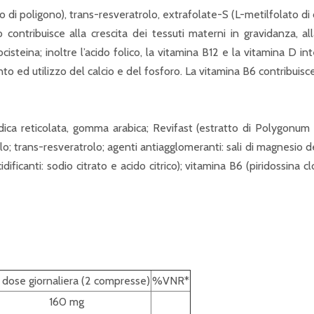
 di poligono), trans-resveratrolo, extrafolate-S (L-metilfolato di 
co contribuisce alla crescita dei tessuti materni in gravidanza, 
teina; inoltre l’acido folico, la vitamina B12 e la vitamina D int
 ed utilizzo del calcio e del fosforo. La vitamina B6 contribuisce 
sodica reticolata, gomma arabica; Revifast (estratto di Polygonum
; trans-resveratrolo; agenti antiagglomeranti: sali di magnesio degli
ificanti: sodio citrato e acido citrico); vitamina B6 (piridossina c
 dose giornaliera (2 compresse)
%VNR*
160 mg