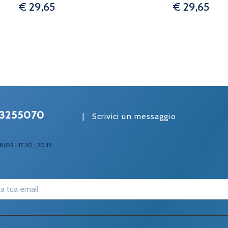
€ 29,65
€ 29,65
3255070
|
Scrivici un messaggio
8/09 | 17.30 : 20.15