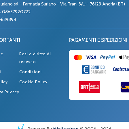
uriano srl - Farmacia Suriano - Via Trani 3/U - 76123 Andria (BT)
VA 08637920722
-639894
PORTANTI
PAGAMENTI E SPEDIZIONI
ne
Resi e diritto di
recesso
i
Condizioni
licy
Cookie Policy
va Privacy
Powered By
Migliorshop
® 2006 - 2026