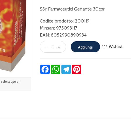
S&r Farmaceutici Genante 30cpr
Codice prodotto: 200119
Minsan:
975093117
EAN: 8052990890934
Wishlist
-
+
Aggiungi
Facebook
WhatsApp
Telegram
Pinterest
solo scopo di