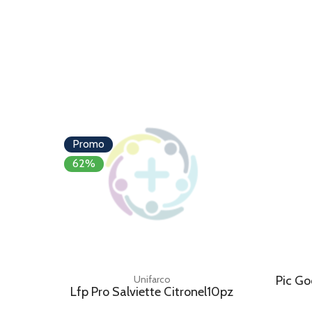
Promo
62%
Unifarco
Pic Go
Lfp Pro Salviette Citronel10pz