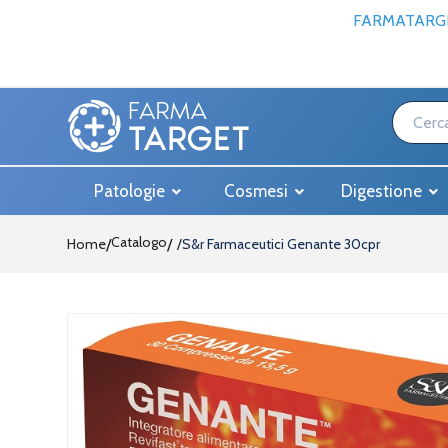
FARMATARGE
Patologie
Cosmesi
Digestione
Catalogo
Home
/
S&r Farmaceutici Genante 30cpr