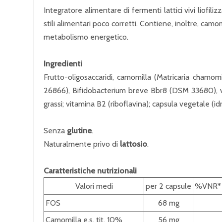
Integratore alimentare di fermenti lattici vivi liofiliz
stili alimentari poco corretti. Contiene, inoltre, camo
metabolismo energetico.
Ingredienti
Frutto-oligosaccaridi, camomilla (Matricaria chamomi
26866), Bifidobacterium breve Bbr8 (DSM 33680), vitam
grassi; vitamina B2 (riboflavina); capsula vegetale (id
Senza
glutine
.
Naturalmente privo di
lattosio
.
Caratteristiche nutrizionali
Valori medi
per 2 capsule
%VNR*
FOS
68 mg
Camomilla e.s. tit. 10%
56 mg