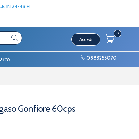
 IN 24-48 H
0
Accedi
0883255070
arco
gaso Gonfiore 60cps