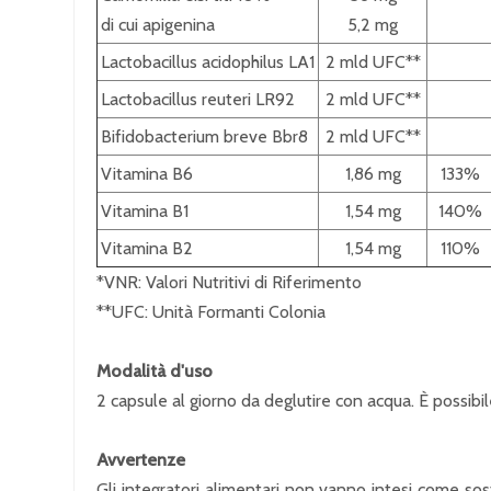
di cui apigenina
5,2 mg
Lactobacillus acidophilus LA1
2 mld UFC**
Lactobacillus reuteri LR92
2 mld UFC**
Bifidobacterium breve Bbr8
2 mld UFC**
Vitamina B6
1,86 mg
133%
Vitamina B1
1,54 mg
140%
Vitamina B2
1,54 mg
110%
*VNR: Valori Nutritivi di Riferimento
**UFC: Unità Formanti Colonia
Modalità d'uso
2 capsule al giorno da deglutire con acqua. È possibil
Avvertenze
Gli integratori alimentari non vanno intesi come sost