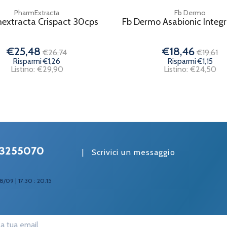
PharmExtracta
Fb Dermo
extracta Crispact 30cps
Fb Dermo Asabionic Integ
€25,48
€18,46
€26,74
€19,61
Risparmi €1,26
Risparmi €1,15
Listino: €29,90
Listino: €24,50
3255070
|
Scrivici un messaggio
8/09 | 17.30 : 20.15