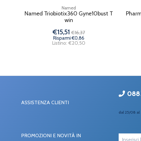
Named
Named Triobiotix360 Gyne10bust T
Pharm
win
€15,51
€16,37
Risparmi €0,86
Listino: €20,50
088
ASSISTENZA CLIENTI
dal 25/08 al 
PROMOZIONI E NOVITÀ IN