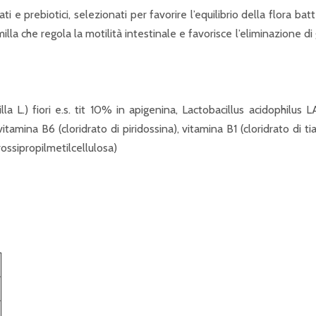
zati e prebiotici, selezionati per favorire l’equilibrio della flora ba
milla che regola la motilità intestinale e favorisce l’eliminazione 
lla L.) fiori e.s. tit 10% in apigenina, Lactobacillus acidophil
ina B6 (cloridrato di piridossina), vitamina B1 (cloridrato di ti
rossipropilmetilcellulosa)