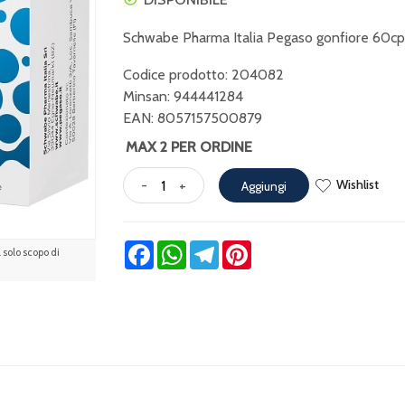
Schwabe Pharma Italia Pegaso gonfiore 60cp
Codice prodotto: 204082
Minsan:
944441284
EAN: 8057157500879
MAX 2 PER ORDINE
Wishlist
-
+
Aggiungi
Facebook
WhatsApp
Telegram
Pinterest
solo scopo di