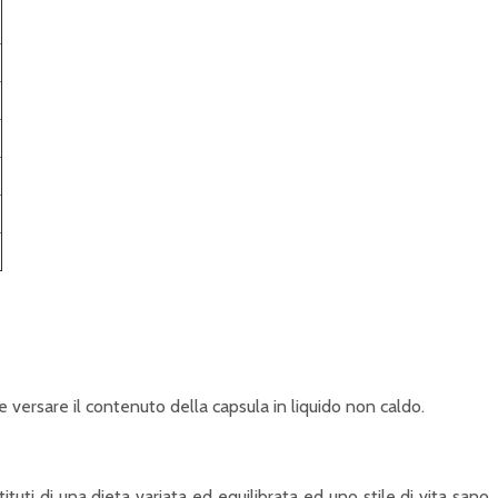
e versare il contenuto della capsula in liquido non caldo.
ituti di una dieta variata ed equilibrata ed uno stile di vita sano