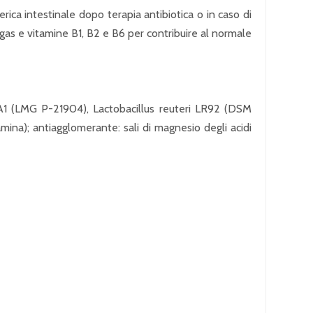
tterica intestinale dopo terapia antibiotica o in caso di
di gas e vitamine B1, B2 e B6 per contribuire al normale
us LA1 (LMG P-21904), Lactobacillus reuteri LR92 (DSM
amina); antiagglomerante: sali di magnesio degli acidi