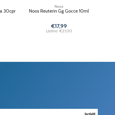
Noos
ra 30cpr
Noos Reuterin Gg Gocce 10ml
€17,99
Listino: €21,00
Iscriviti