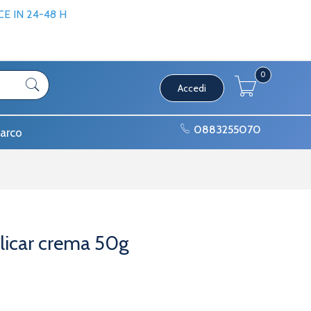
 IN 24-48 H
0
Accedi
0883255070
arco
licar crema 50g