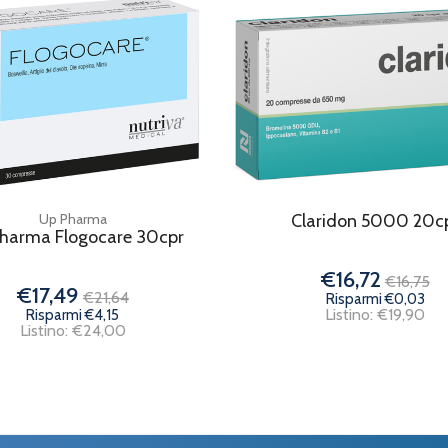
Up Pharma
Claridon 5000 20c
harma Flogocare 30cpr
€16,72
€16,75
€17,49
€21,64
Risparmi €0,03
Listino: €19,90
Risparmi €4,15
Listino: €24,00