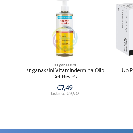
Ist.ganassini
Ist.ganassini Vitamindermina Olio
Up P
Det Res Ps
€7,49
Listino: €9,90