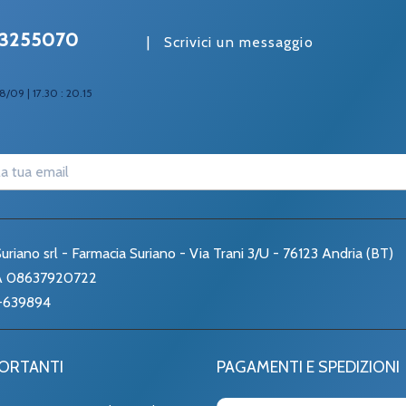
3255070
|
Scrivici un messaggio
8/09 | 17.30 : 20.15
uriano srl - Farmacia Suriano - Via Trani 3/U - 76123 Andria (BT)
VA 08637920722
-639894
PORTANTI
PAGAMENTI E SPEDIZIONI