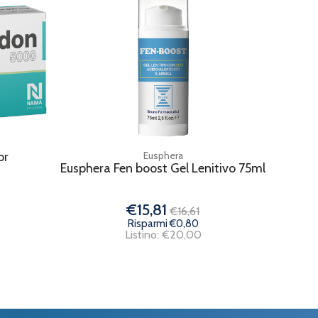
pr
Eusphera
Eusphera Fen boost Gel Lenitivo 75ml
€15,81
€16,61
Risparmi €0,80
Listino: €20,00