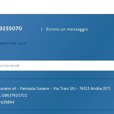
3255070
|
Scrivici un messaggio
8/09 | 17.30 : 20.15
uriano srl - Farmacia Suriano - Via Trani 3/U - 76123 Andria (BT)
VA 08637920722
-639894