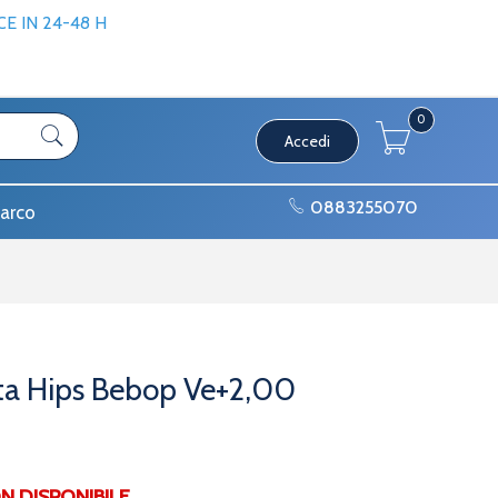
 IN 24-48 H
0
Accedi
0883255070
arco
cta Hips Bebop Ve+2,00
DISPONIBILE