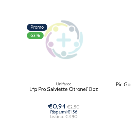
Promo
62%
Unifarco
Pic Go
Lfp Pro Salviette Citronel10pz
€0,94
€2,50
Risparmi €1,56
Listino: €3,90