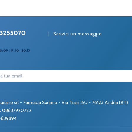
3255070
|
Scrivici un messaggio
8/09 | 17.30 : 20.15
uriano srl - Farmacia Suriano - Via Trani 3/U - 76123 Andria (BT)
VA 08637920722
-639894