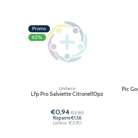
Promo
62%
Unifarco
Pic Go
Lfp Pro Salviette Citronel10pz
€0,94
€2,50
Risparmi €1,56
Listino: €3,90