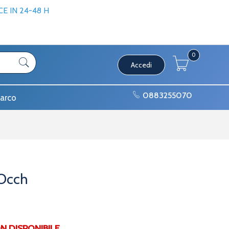
 IN 24-48 H
0
Accedi
0883255070
arco
 Occh
DISPONIBILE