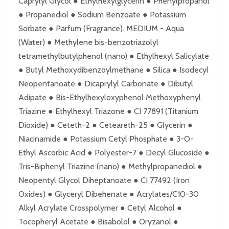
Caprylyl Glycol ● Ethylhexylglycerin ● Phenylpropanol
● Propanediol ● Sodium Benzoate ● Potassium
Sorbate ● Parfum (Fragrance). MEDIUM - Aqua
(Water) ● Methylene bis-benzotriazolyl
tetramethylbutylphenol (nano) ● Ethylhexyl Salicylate
● Butyl Methoxydibenzoylmethane ● Silica ● Isodecyl
Neopentanoate ● Dicaprylyl Carbonate ● Dibutyl
Adipate ● Bis-Ethylhexyloxyphenol Methoxyphenyl
Triazine ● Ethylhexyl Triazone ● CI 77891 (Titanium
Dioxide) ● Ceteth-2 ● Ceteareth-25 ● Glycerin ●
Niacinamide ● Potassium Cetyl Phosphate ● 3-O-
Ethyl Ascorbic Acid ● Polyester-7 ● Decyl Glucoside ●
Tris-Biphenyl Triazine (nano) ● Methylpropanediol ●
Neopentyl Glycol Diheptanoate ● CI 77492 (Iron
Oxides) ● Glyceryl Dibehenate ● Acrylates/C10-30
Alkyl Acrylate Crosspolymer ● Cetyl Alcohol ●
Tocopheryl Acetate ● Bisabolol ● Oryzanol ●