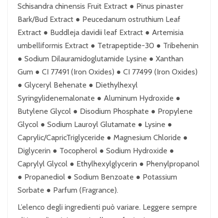
Schisandra chinensis Fruit Extract ● Pinus pinaster
Bark/Bud Extract ● Peucedanum ostruthium Leaf
Extract ● Buddleja davidii leaf Extract ● Artemisia
umbelliformis Extract ● Tetrapeptide-30 ● Tribehenin
● Sodium Dilauramidoglutamide Lysine ● Xanthan
Gum ● CI 77491 (Iron Oxides) ● CI 77499 (Iron Oxides)
● Glyceryl Behenate ● Diethylhexyl
Syringylidenemalonate ● Aluminum Hydroxide ●
Butylene Glycol ● Disodium Phosphate ● Propylene
Glycol ● Sodium Lauroyl Glutamate ● Lysine ●
Caprylic/CapricTriglyceride ● Magnesium Chloride ●
Diglycerin ● Tocopherol ● Sodium Hydroxide ●
Caprylyl Glycol ● Ethylhexylglycerin ● Phenylpropanol
● Propanediol ● Sodium Benzoate ● Potassium
Sorbate ● Parfum (Fragrance).
L’elenco degli ingredienti può variare. Leggere sempre