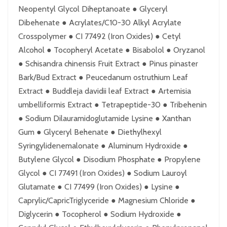
Neopentyl Glycol Diheptanoate ● Glyceryl
Dibehenate ● Acrylates/C10-30 Alkyl Acrylate
Crosspolymer ● CI 77492 (Iron Oxides) ● Cetyl
Alcohol ● Tocopheryl Acetate ● Bisabolol ● Oryzanol
● Schisandra chinensis Fruit Extract ● Pinus pinaster
Bark/Bud Extract ● Peucedanum ostruthium Leaf
Extract ● Buddleja davidii leaf Extract ● Artemisia
umbelliformis Extract ● Tetrapeptide-30 ● Tribehenin
● Sodium Dilauramidoglutamide Lysine ● Xanthan
Gum ● Glyceryl Behenate ● Diethylhexyl
Syringylidenemalonate ● Aluminum Hydroxide ●
Butylene Glycol ● Disodium Phosphate ● Propylene
Glycol ● CI 77491 (Iron Oxides) ● Sodium Lauroyl
Glutamate ● CI 77499 (Iron Oxides) ● Lysine ●
Caprylic/CapricTriglyceride ● Magnesium Chloride ●
Diglycerin ● Tocopherol ● Sodium Hydroxide ●