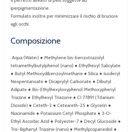
Il perfetto alleato di pelli soggette ad
iperpigmentazione.
Formulato inoltre per minimizzare il rischio di bruciore
agli occhi.
Composizione
Aqua (Water) ● Methylene bis-benzotriazolyl
tetramethylbutylphenol (nano) ● Ethylhexyl Salicylate
● Butyl Methoxydibenzoylmethane ● Silica ● Isodecyl
Neopentanoate ● Dicaprylyl Carbonate ● Dibutyl
Adipate ● Bis-Ethylhexyloxyphenol Methoxyphenyl
Triazine ● Ethylhexyl Triazone ● CI 77891 (Titanium
Dioxide) ● Ceteth-2 ● Ceteareth-25 ● Glycerin ●
Niacinamide ● Potassium Cetyl Phosphate ● 3-O-
Ethyl Ascorbic Acid ● Polyester-7 ● Decyl Glucoside ●
Tris-Biphenyl Triazine (nano) ● Methylpropanediol ●