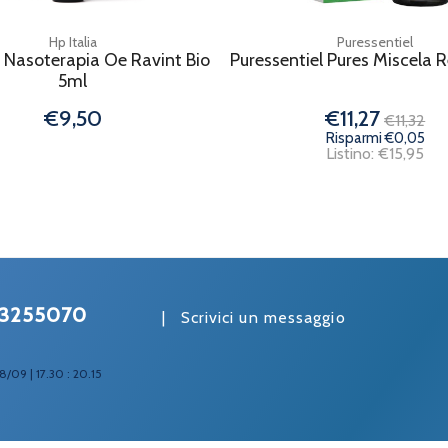
Hp Italia
Puressentiel
a Nasoterapia Oe Ravint Bio
Puressentiel Pures Miscela 
5ml
€9,50
€11,27
€11,32
Risparmi €0,05
Listino: €15,95
3255070
|
Scrivici un messaggio
8/09 | 17.30 : 20.15