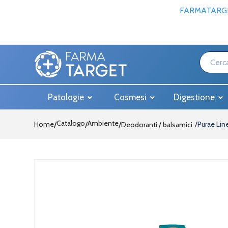
FARMATARGE
Patologie
Cosmesi
Digestione
Catalogo
Ambiente
Home
/
/
Purae Lin
Deodoranti / balsamici