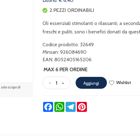
Listino: € 8,40
2 PEZZI ORDINABILI
Oli essenziali stimolanti o rilassanti, a sec
freschi e puliti, sono i benefici donati da quest
Codice prodotto: 32649
Minsan:
926084690
EAN: 8052405165206
MAX 6 PER ORDINE
Wishlist
-
+
Aggiungi
solo scopo di
Facebook
WhatsApp
Telegram
Pinterest