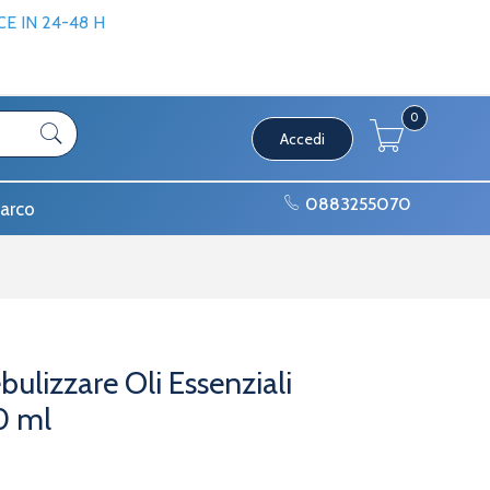
 IN 24-48 H
0
Accedi
0883255070
arco
ulizzare Oli Essenziali
0 ml