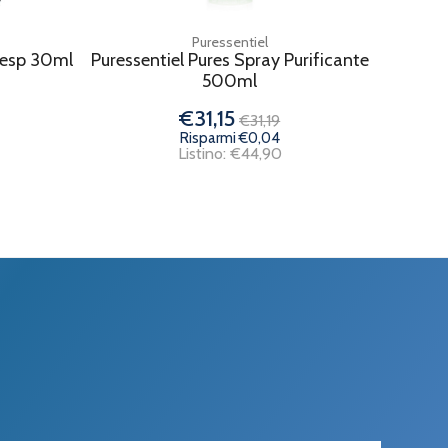
Puressentiel
Resp 30ml
Puressentiel Pures Spray Purificante
500ml
€31,15
€31,19
Risparmi €0,04
Listino: €44,90