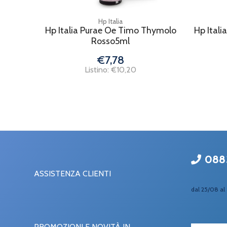
Hp Italia
Hp Italia Purae Oe Timo Thymolo
Hp Itali
Rosso5ml
€7,78
Listino: €10,20
088
ASSISTENZA CLIENTI
dal 25/08 al 
PROMOZIONI E NOVITÀ IN