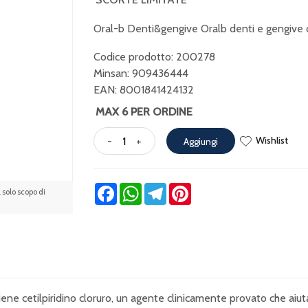
Oral-b Denti&gengive Oralb denti e gengive c
Codice prodotto: 200278
Minsan:
909436444
EAN: 8001841424132
MAX 6 PER ORDINE
Wishlist
-
+
Aggiungi
Facebook
WhatsApp
Telegram
Pinterest
solo scopo di
iene cetilpiridino cloruro, un agente clinicamente provato che aiu