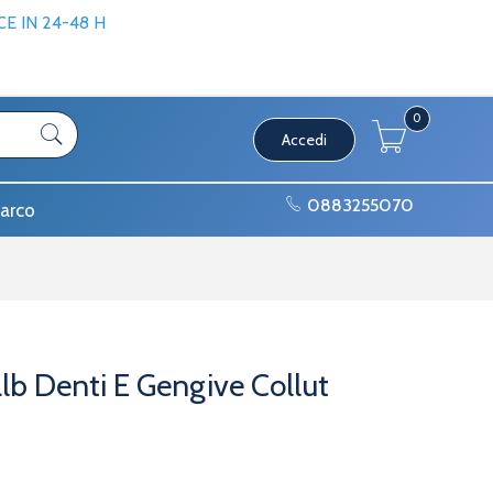
 IN 24-48 H
0
Accedi
0883255070
arco
b Denti E Gengive Collut