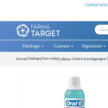
FARMATARGE
Patologie
Cosmesi
Digestione
Catalogo
Cavo orale
Home
/
/
Oral-b Denti&gengive O
Collutori