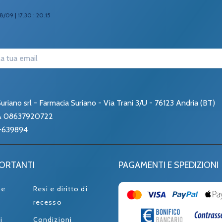
8/09 | 17.30 : 20.15
uriano srl - Farmacia Suriano - Via Trani 3/U - 76123 Andria (BT)
VA 08637920722
-639894
PORTANTI
PAGAMENTI E SPEDIZIONI
ne
Resi e diritto di
recesso
i
Condizioni