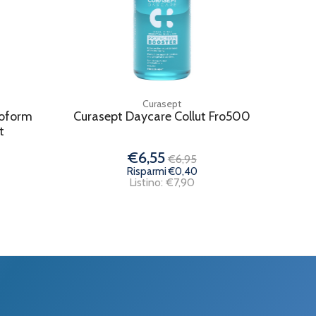
Curasept
moform
Curasept Daycare Collut Fro500
t
€6,55
€6,95
Risparmi €0,40
Listino: €7,90