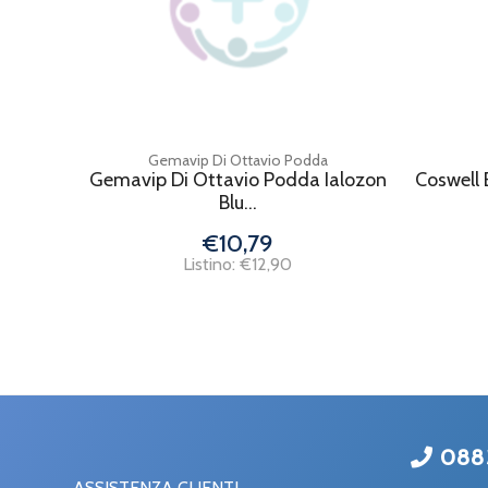
Gemavip Di Ottavio Podda
Gemavip Di Ottavio Podda Ialozon
Coswell 
Blu...
€10,79
Listino: €12,90
088
ASSISTENZA CLIENTI