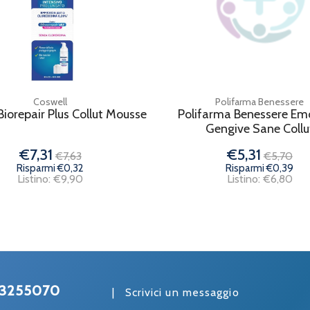
Coswell
Polifarma Benessere
Biorepair Plus Collut Mousse
Polifarma Benessere E
Gengive Sane Collu
€7,31
€5,31
€7,63
€5,70
Risparmi €0,32
Risparmi €0,39
Listino: €9,90
Listino: €6,80
3255070
|
Scrivici un messaggio