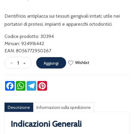
Dentifricio antiplacca sui tessuti gengivali irritati; utile nei
portatori di protesi, impianti e apparecchi ortodontici.
Codice prodotto: 30394
Minsan:
924916442
EAN: 8056772950267
Wishlist
-
+
Aggiungi
Facebook
WhatsApp
Telegram
Pinterest
Descrizione
Informazioni sulla spedizione
Indicazioni Generali