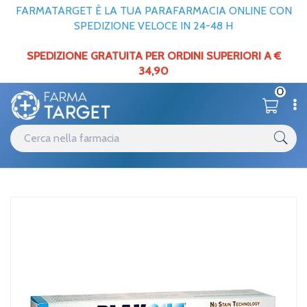
FARMATARGET È LA TUA PARAFARMACIA ONLINE CON
SPEDIZIONE VELOCE IN 24-48 H
SPEDIZIONE GRATUITA PER ORDINI SUPERIORI A €
34,90
0
Catalogo
Cavo orale
Home
/
Polifarma Linea Igiene Dentale Quotidiana Plakout Active 0,12
Dentifricio 75 ml