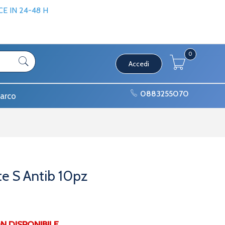
 IN 24-48 H
0
Accedi
0883255070
arco
ate S Antib 10pz
DISPONIBILE