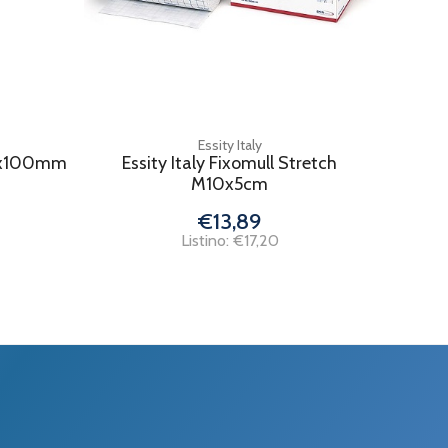
Essity Italy
 6x100mm
Essity Italy Fixomull Stretch
M10x5cm
€13,89
Listino: €17,20