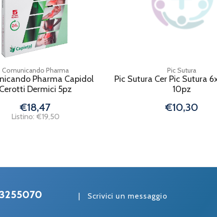
Comunicando Pharma
Pic Sutura
icando Pharma Capidol
Pic Sutura Cer Pic Sutura
Cerotti Dermici 5pz
10pz
€18,47
€10,30
Listino: €19,50
3255070
|
Scrivici un messaggio