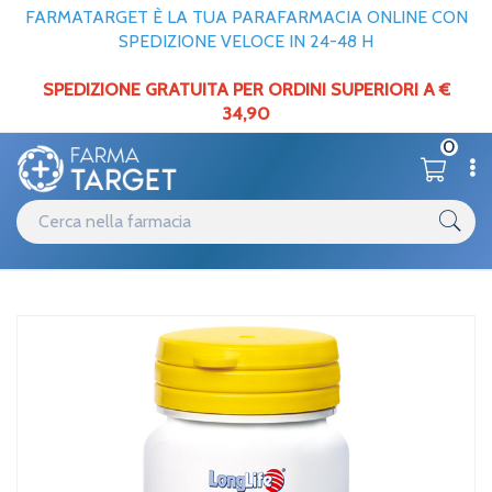
FARMATARGET È LA TUA PARAFARMACIA ONLINE CON
SPEDIZIONE VELOCE IN 24-48 H
SPEDIZIONE GRATUITA PER ORDINI SUPERIORI A €
34,90
0
Home
Catalogo
Minerali / Vitamine / Aminoacidi
/
/
Associazioni minerali-
vitamine
Long Life Longlife Kelp Alga Bruna180cpr