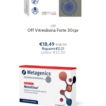
Off
Off Vitreolisina Forte 30cpr
€18,49
€18,70
Risparmi €0,21
Listino: €22,50