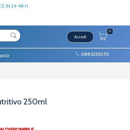
 IN 24-48 H
0
Accedi
0883255070
arco
Nutritivo 250ml
DISPONIBILE