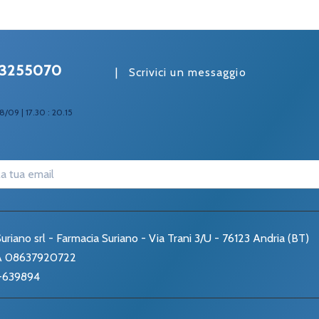
3255070
|
Scrivici un messaggio
8/09 | 17.30 : 20.15
uriano srl - Farmacia Suriano - Via Trani 3/U - 76123 Andria (BT)
VA 08637920722
-639894