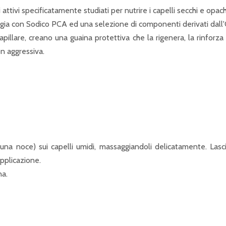
i attivi specificatamente studiati per nutrire i capelli secchi e o
ergia con Sodico PCA ed una selezione di componenti derivati dall'O
pillare, creano una guaina protettiva che la rigenera, la rinforz
on aggressiva.
 una noce) sui capelli umidi, massaggiandoli delicatamente. Las
pplicazione.
na.