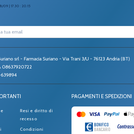
8/09 | 17.30 : 20.15
uriano srl - Farmacia Suriano - Via Trani 3/U - 76123 Andria (BT)
VA 08637920722
-639894
PORTANTI
PAGAMENTI E SPEDIZIONI
ne
Resi e diritto di
recesso
i
Condizioni