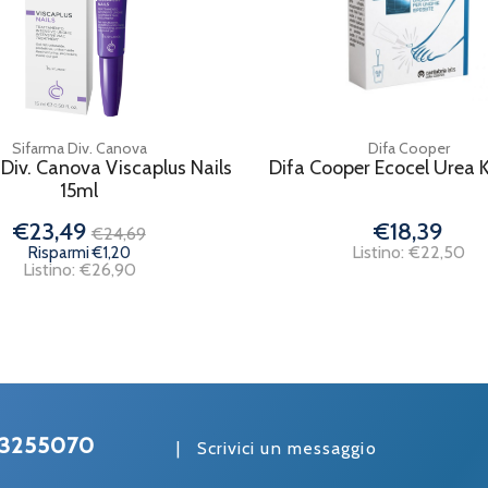
Sifarma Div. Canova
Difa Cooper
Div. Canova Viscaplus Nails
Difa Cooper Ecocel Urea K
15ml
€23,49
€18,39
€24,69
Listino: €22,50
Risparmi €1,20
Listino: €26,90
3255070
|
Scrivici un messaggio