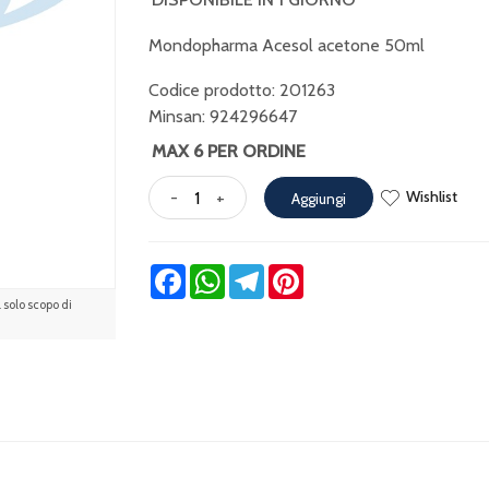
Mondopharma Acesol acetone 50ml
Codice prodotto: 201263
Minsan:
924296647
MAX 6 PER ORDINE
Wishlist
-
+
Aggiungi
Facebook
WhatsApp
Telegram
Pinterest
solo scopo di