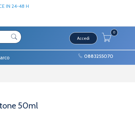
 IN 24-48 H
0
Accedi
0883255070
arco
tone 50ml