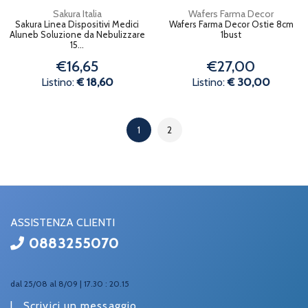
Sakura Italia
Wafers Farma Decor
Sakura Linea Dispositivi Medici
Wafers Farma Decor Ostie 8cm
Aluneb Soluzione da Nebulizzare
1bust
15...
€16,65
€27,00
Listino:
€ 18,60
Listino:
€ 30,00
1
2
ASSISTENZA CLIENTI
0883255070
dal 25/08 al 8/09 | 17.30 : 20.15
|
Scrivici un messaggio