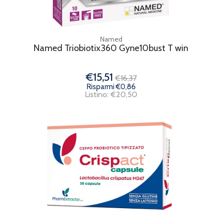
Named
Named Triobiotix360 Gyne10bust T win
€15,51
€16,37
Risparmi €0,86
Listino: €20,50