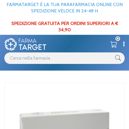
FARMATARGET È LA TUA PARAFARMACIA ONLINE CON
SPEDIZIONE VELOCE IN 24-48 H
SPEDIZIONE GRATUITA PER ORDINI SUPERIORI A €
34,90
0
Catalogo
Apparato digerente
Home
/
/
Fermenti lattici
Linea Digestione e Regolarità COLItab Plus Integratore 30 Capsule