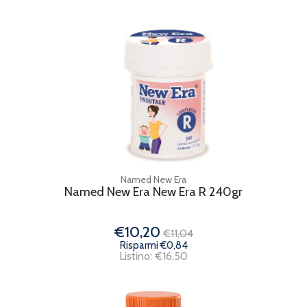
Named New Era
Named New Era New Era R 240gr
€10,20
€11,04
Risparmi €0,84
Listino: €16,50