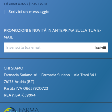
dal 25/08 al 8/09 | 17.30 : 20.15
|
Scrivici un messaggio
PROMOZIONI E NOVITÀ IN ANTEPRIMA SULLA TUA E-
MAIL
Iscriviti
CHI SIAMO
Farmacia Suriano srl - Farmacia Suriano - Via Trani 3/U -
76123 Andria (BT)
Partita IVA 08637920722
REA n.BA-639894