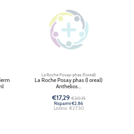
La Roche Posay-phas (l'oreal)
derm
La Roche Posay phas (l oreal)
ml
Anthelios...
€17,29
€20,15
Risparmi €2,86
Listino: €27,50