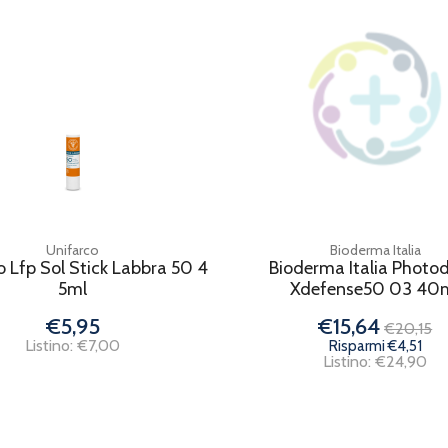
Unifarco
Bioderma Italia
o Lfp Sol Stick Labbra 50 4
Bioderma Italia Photo
5ml
Xdefense50 03 40
€5,95
€15,64
€20,15
Listino: €7,00
Risparmi €4,51
Listino: €24,90