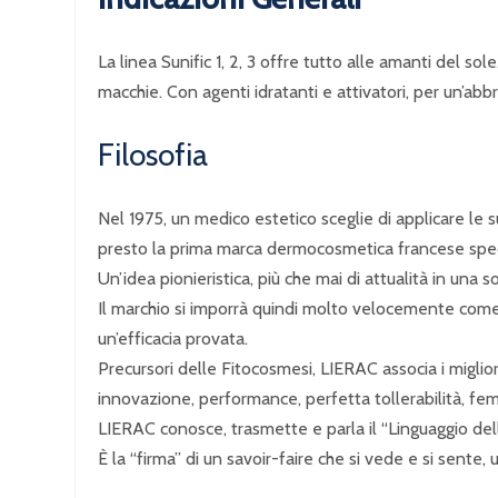
La linea Sunific 1, 2, 3 offre tutto alle amanti del s
macchie. Con agenti idratanti e attivatori, per un’ab
Filosofia
Nel 1975, un medico estetico sceglie di applicare le
presto la prima marca dermocosmetica francese speci
Un’idea pionieristica, più che mai di attualità in un
Il marchio si imporrà quindi molto velocemente come 
un’efficacia provata.
Precursori delle Fitocosmesi, LIERAC associa i migliori
innovazione, performance, perfetta tollerabilità, femm
LIERAC conosce, trasmette e parla il “Linguaggio dell
È la “firma” di un savoir-faire che si vede e si sent