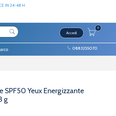
 IN 24-48 H
0
Accedi
0883255070
arco
me SPF50 Yeux Energizzante
3 g