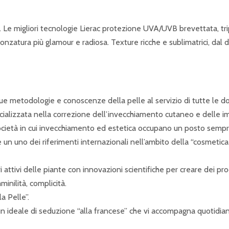
ole. Le migliori tecnologie Lierac protezione UVA/UVB brevettata, tr
bronzatura più glamour e radiosa. Texture ricche e sublimatrici, dal
 sue metodologie e conoscenze della pelle al servizio di tutte le
alizzata nella correzione dell’invecchiamento cutaneo e delle imp
a società in cui invecchiamento ed estetica occupano un posto semp
un uno dei riferimenti internazionali nell’ambito della “cosmetica
 attivi delle piante con innovazioni scientifiche per creare dei prod
inilità, complicità.
a Pelle”.
e, un ideale di seduzione “alla francese” che vi accompagna quotid