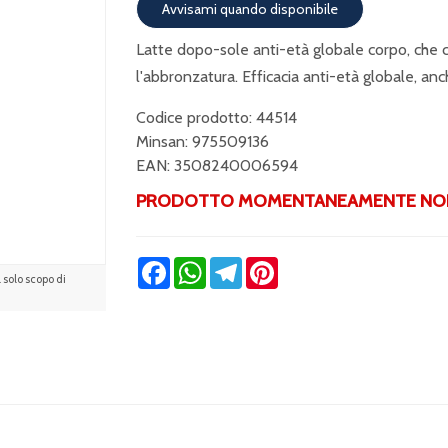
Avvisami quando disponibile
Latte dopo-sole anti-età globale corpo, che 
l'abbronzatura. Efficacia anti-età globale, anc
Codice prodotto: 44514
Minsan:
975509136
EAN: 3508240006594
PRODOTTO MOMENTANEAMENTE NON
Facebook
WhatsApp
Telegram
Pinterest
solo scopo di