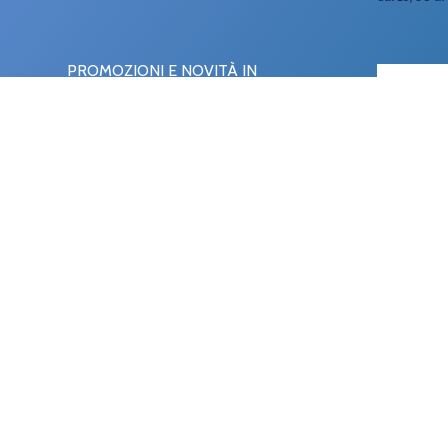
PROMOZIONI E NOVITÀ IN
ANTEPRIMA SULLA TUA E-MAIL
CHI SIAMO
Farmacia S
Partita I
REA n.BA
LINK IM
Spedizio
Pagament
Privacy Po