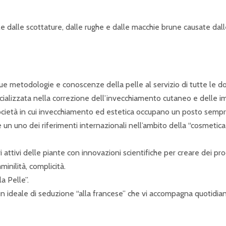
le dalle scottature, dalle rughe e dalle macchie brune causate dall
 sue metodologie e conoscenze della pelle al servizio di tutte le
alizzata nella correzione dell’invecchiamento cutaneo e delle imp
a società in cui invecchiamento ed estetica occupano un posto semp
un uno dei riferimenti internazionali nell’ambito della “cosmetica
 attivi delle piante con innovazioni scientifiche per creare dei prod
inilità, complicità.
a Pelle”.
e, un ideale di seduzione “alla francese” che vi accompagna quotid