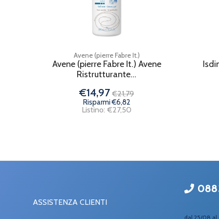
Avene (pierre Fabre It.)
Avene (pierre Fabre It.) Avene
Isdi
Ristrutturante...
€14,97
€21,79
Risparmi €6,82
Listino: €27,50
088
ASSISTENZA CLIENTI
dal 25/08 al 