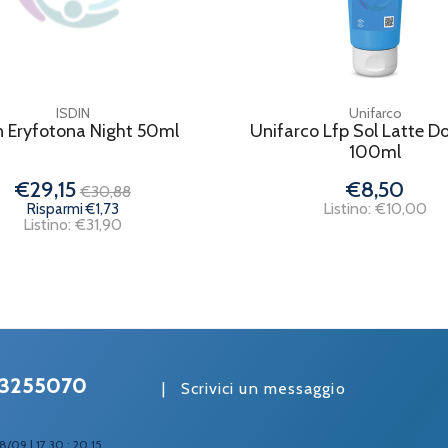
ISDIN
Unifarco
n Eryfotona Night 50ml
Unifarco Lfp Sol Latte D
100ml
€29,15
€8,50
€30,88
Listino: €10,00
Risparmi €1,73
Listino: €31,90
3255070
|
Scrivici un messaggio
8/09 | 17.30 : 20.15