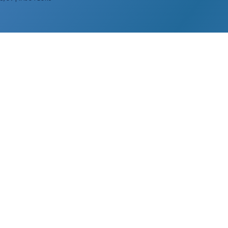
uriano srl - Farmacia Suriano - Via Trani 3/U - 76123 Andria (BT)
VA 08637920722
-639894
PORTANTI
PAGAMENTI E SPEDIZIONI
ne
Resi e diritto di
recesso
i
Condizioni
licy
Cookie Policy