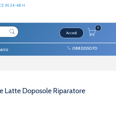
 IN 24-48 H
0
Accedi
0883255070
arco
me Latte Doposole Riparatore