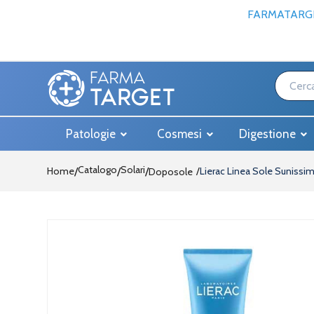
FARMATARGE
Patologie
Cosmesi
Digestione
Catalogo
Solari
Home
/
/
Lierac Linea Sole Sunissi
Doposole