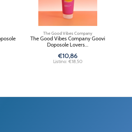
The Good Vibes Company
oposole
The Good Vibes Company Goovi
Doposole Lovers...
€10,86
Listino: €18,50