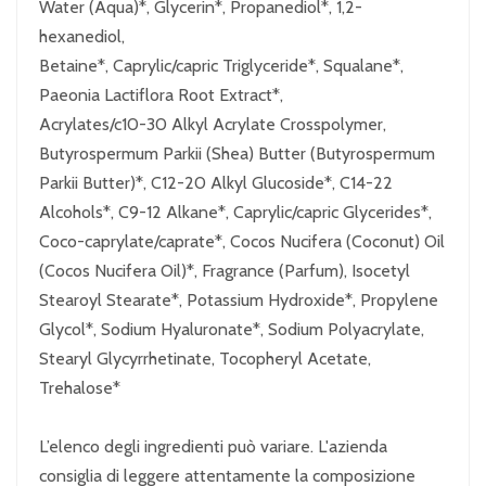
Water (Aqua)*, Glycerin*, Propanediol*, 1,2-
hexanediol,
Betaine*, Caprylic/capric Triglyceride*, Squalane*,
Paeonia Lactiflora Root Extract*,
Acrylates/c10-30 Alkyl Acrylate Crosspolymer,
Butyrospermum Parkii (Shea) Butter (Butyrospermum
Parkii Butter)*, C12-20 Alkyl Glucoside*, C14-22
Alcohols*, C9-12 Alkane*, Caprylic/capric Glycerides*,
Coco-caprylate/caprate*, Cocos Nucifera (Coconut) Oil
(Cocos Nucifera Oil)*, Fragrance (Parfum), Isocetyl
Stearoyl Stearate*, Potassium Hydroxide*, Propylene
Glycol*, Sodium Hyaluronate*, Sodium Polyacrylate,
Stearyl Glycyrrhetinate, Tocopheryl Acetate,
Trehalose*
L’elenco degli ingredienti può variare. L'azienda
consiglia di leggere attentamente la composizione