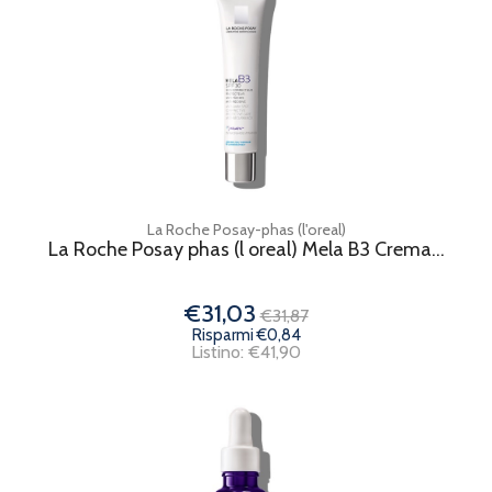
La Roche Posay-phas (l'oreal)
La Roche Posay phas (l oreal) Mela B3 Crema...
€31,03
€31,87
Risparmi €0,84
Listino: €41,90