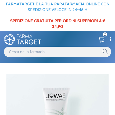
FARMATARGET È LA TUA PARAFARMACIA ONLINE CON
SPEDIZIONE VELOCE IN 24-48 H
SPEDIZIONE GRATUITA PER ORDINI SUPERIORI A €
34,90
0
Catalogo
Viso
Home
/
Jowae Linea Idratazione All'Acqua di Fiori di Sakura Crema Ricca
Idratante 40ml