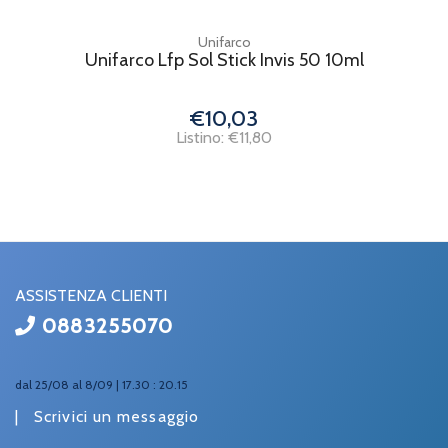
Unifarco
Unifarco Lfp Sol Stick Invis 50 10ml
€10,03
Listino: €11,80
ASSISTENZA CLIENTI
0883255070
dal 25/08 al 8/09 | 17.30 : 20.15
|
Scrivici un messaggio