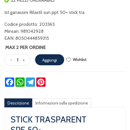
22 PEZZI ORDINABILI
Ist.ganassini Rilastil sun ppt 50+ stick tra
Codice prodotto: 203365
Minsan:
981042928
EAN: 8050444859315
MAX 2 PER ORDINE
Wishlist
-
+
Aggiungi
Facebook
WhatsApp
Telegram
Pinterest
Descrizione
Informazioni sulla spedizione
STICK TRASPARENT
SPF 50+